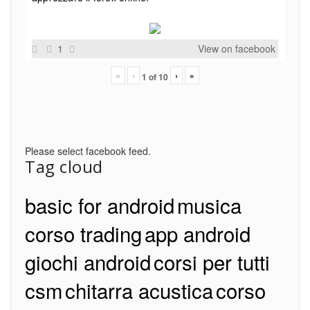
1
View on facebook
«
‹
›
»
1
of
10
Please select facebook feed.
Tag cloud
basic for android
musica
corso trading
app android
giochi android
corsi per tutti
csm
chitarra acustica
corso