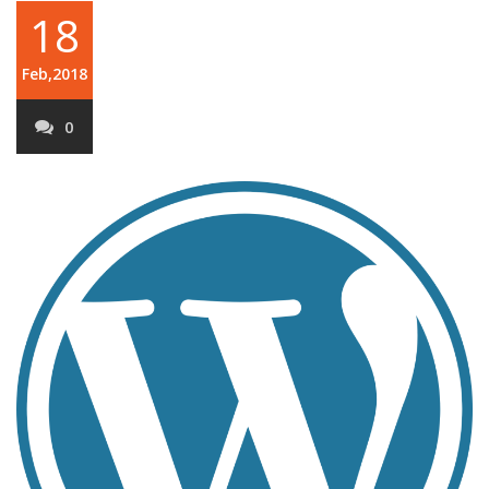
18
Feb,2018
0