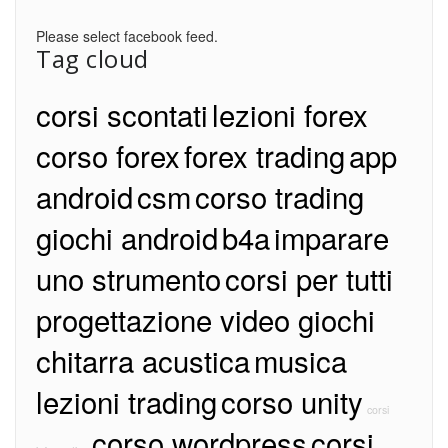
Please select facebook feed.
Tag cloud
corsi scontati
lezioni forex
corso forex
forex trading
app
android
csm
corso trading
giochi android
b4a
imparare
uno strumento
corsi per tutti
progettazione video giochi
chitarra acustica
musica
lezioni trading
corso unity
corsi
corso wordpress
corsi