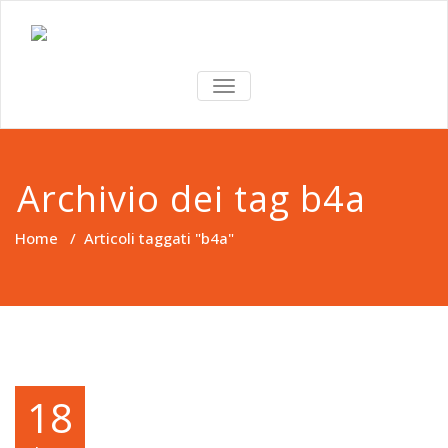
TOGGLE
NAVIGATION
Archivio dei tag b4a
Home
/
Articoli taggati "b4a"
18