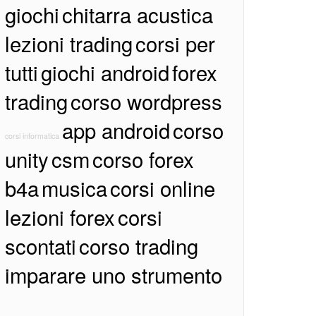
giochi
chitarra acustica
lezioni trading
corsi per
tutti
giochi android
forex
trading
corso wordpress
app android
corso
corsi informatica
unity
csm
corso forex
b4a
musica
corsi online
lezioni forex
corsi
scontati
corso trading
imparare uno strumento